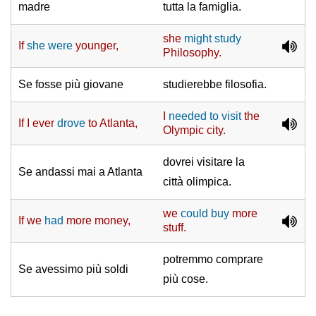
madre
tutta la famiglia.
she
might study
If
she were
younger,
Philosophy.
Se fosse più giovane
studierebbe filosofia.
I
needed to visit
the
If I ever
drove
to Atlanta,
Olympic city.
dovrei visitare la
Se andassi mai a Atlanta
città olimpica.
we
could buy
more
If we
had
more money,
stuff.
potremmo comprare
Se avessimo più soldi
più cose.