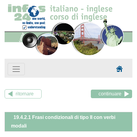
ritornare
continuare
19.4.2.1 Frasi condizionali di tipo II con verbi
modali