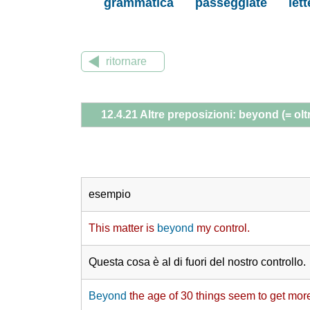
grammatica
passeggiate
let
ritornare
12.4.21 Altre preposizioni: beyond (= oltre
esempio
This matter is
beyond
my control.
Questa cosa è al di fuori del nostro controllo.
Beyond
the age of 30 things seem to get mor