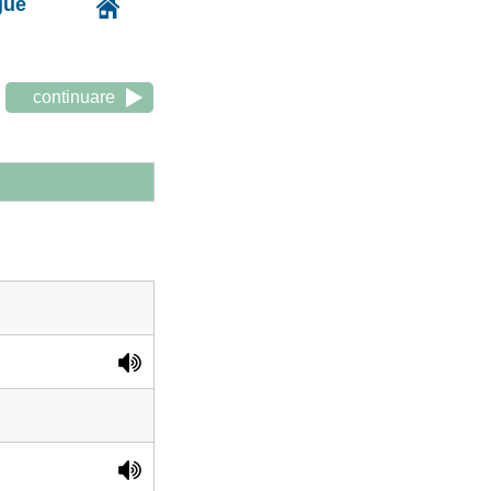
gue
continuare