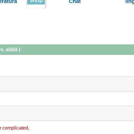
teratura
Chat
lin
, aldilà )
e complicated.