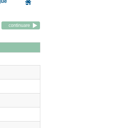
gue
continuare