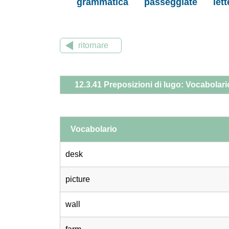
grammatica
passeggiate
let
ritornare
12.3.41 Preposizioni di lugo: Vocabolari
Vocabolario
desk
picture
wall