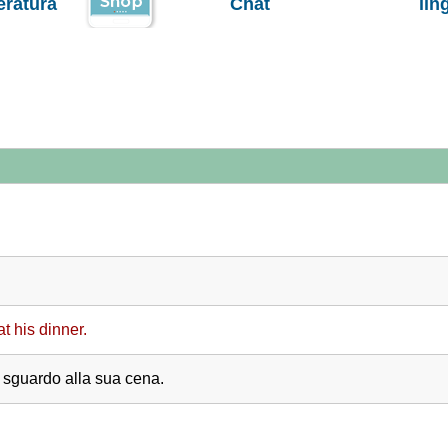
teratura
Chat
lin
t his dinner.
o sguardo alla sua cena.