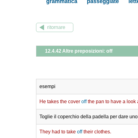
grammatica
passeggiate
let
ritornare
12.4.42 Altre preposizioni: off
esempi
He takes the cover
off
the pan to have a look a
Toglie il coperchio della padella per dare un
They had to take
off
their clothes.